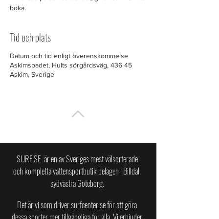
boka.
Tid och plats
Datum och tid enligt överenskommelse
Askimsbadet, Hults sörgårdsväg, 436 45
Askim, Sverige
TILL TOPPEN
SURF.SE är en av Sveriges mest välsorterade
och kompletta vattensportbutik belägen i Billdal,
sydvästra Göteborg.
Det är vi som driver surfcenter.se för att göra
dessa sporter mer tillgängliga för alla.
Vi erbjuder