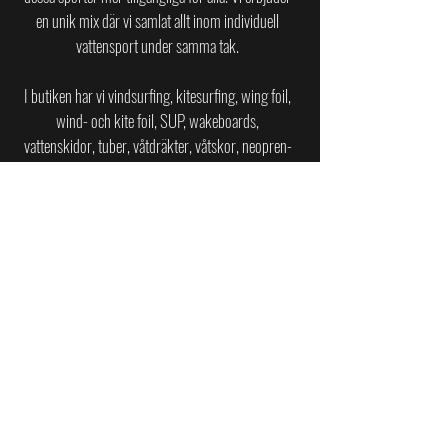
en unik mix där vi samlat allt inom individuell
vattensport under samma tak.
I butiken har vi vindsurfing, kitesurfing, wing foil,
wind- och kite foil, SUP, wakeboards,
vattenskidor, tuber, våtdräkter, våtskor, neopren-
tillbehör, kajaker och jollar av toppkvalitet till
privatpersoner, företag och återförsäljare i
Sverige.
SURFCENTER PÅ ASKIMSBADET
Askims Strandväg 20
436 45 Askim
surfcenter.se@gmail.com
BUTIK I KUNGSPORTEN, BILLDAL