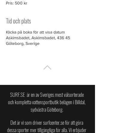
Pris: 500 kr
Tid och plats
Klicka på boka för att visa datum
Askimsbadet, Askimsbadet, 436 45
Göteborg, Sverige
TILL TOPPEN
SURF.SE är en av Sveriges mest välsorterade
och kompletta vattensportbutik belägen i Billdal,
sydvästra Göteborg.
Det är vi som driver surfcenter.se för att göra
dessa sporter mer tillgängliga för alla.
Vi erbjuder