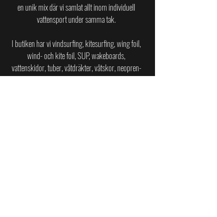
en unik mix där vi samlat allt inom individuell
vattensport under samma tak.
I butiken har vi vindsurfing, kitesurfing, wing foil,
wind- och kite foil, SUP, wakeboards,
vattenskidor, tuber, våtdräkter, våtskor, neopren-
tillbehör, kajaker och jollar av toppkvalitet till
privatpersoner, företag och återförsäljare i
Sverige.
SURFCENTER PÅ ASKIMSBADET
Askims Strandväg 20
436 45 Askim
surfcenter.se@gmail.com
BUTIK I KUNGSPORTEN, BILLDAL