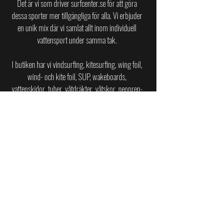
Det är vi som driver surfcenter.se för att göra
dessa sporter mer tillgängliga för alla.
Vi erbjuder
en unik mix där vi samlat allt inom individuell
vattensport under samma tak.
I butiken har vi vindsurfing, kitesurfing, wing foil,
wind- och kite foil, SUP, wakeboards,
vattenskidor, tuber, våtdräkter, våtskor, neopren-
tillbehör, kajaker och jollar av toppkvalitet till
privatpersoner, företag och återförsäljare i
Sverige.
SURFCENTER PÅ ASKIMSBADET
Askims Strandväg 20
436 45 Askim
surfcenter.se@gmail.com