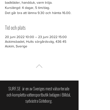
badkläder, handduk, varm tröja.
Kurslängd: 4 dagar, 5 tim/dag.
Det går bra att lämna 9.30 och hämta 16.00.
Tid och plats
20 juni 2022 10:00 – 23 juni 2022 15:00
Askimsbadet, Hults sörgårdsväg, 436 45
Askim, Sverige
TILL TOPPEN
SURF.SE är en av Sveriges mest välsorterade
och kompletta vattensportbutik belägen i Billdal,
sydvästra Göteborg.