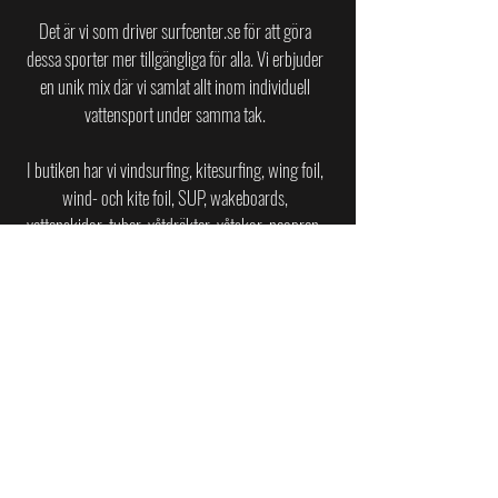
Det är vi som driver surfcenter.se för att göra
dessa sporter mer tillgängliga för alla.
Vi erbjuder
en unik mix där vi samlat allt inom individuell
vattensport under samma tak.
I butiken har vi vindsurfing, kitesurfing, wing foil,
wind- och kite foil, SUP, wakeboards,
vattenskidor, tuber, våtdräkter, våtskor, neopren-
tillbehör, kajaker och jollar av toppkvalitet till
privatpersoner, företag och återförsäljare i
Sverige.
SURFCENTER PÅ ASKIMSBADET
Askims Strandväg 20
436 45 Askim
surfcenter.se@gmail.com