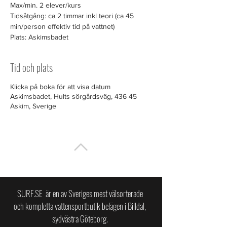
Max/min. 2 elever/kurs
Tidsåtgång: ca 2 timmar inkl teori (ca 45
min/person effektiv tid på vattnet)
Plats: Askimsbadet
Tid och plats
Klicka på boka för att visa datum
Askimsbadet, Hults sörgårdsväg, 436 45
Askim, Sverige
TILL TOPPEN
SURF.SE är en av Sveriges mest välsorterade
och kompletta vattensportbutik belägen i Billdal,
sydvästra Göteborg.