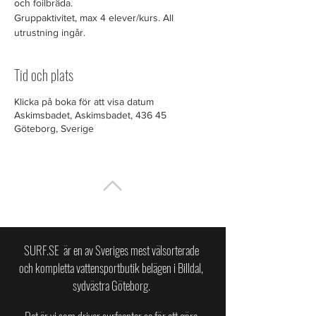
och foilbräda.
Gruppaktivitet, max 4 elever/kurs. All
utrustning ingår.
Tid och plats
Klicka på boka för att visa datum
Askimsbadet, Askimsbadet, 436 45
Göteborg, Sverige
TILL TOPPEN
SURF.SE är en av Sveriges mest välsorterade
och kompletta vattensportbutik belägen i Billdal,
sydvästra Göteborg.