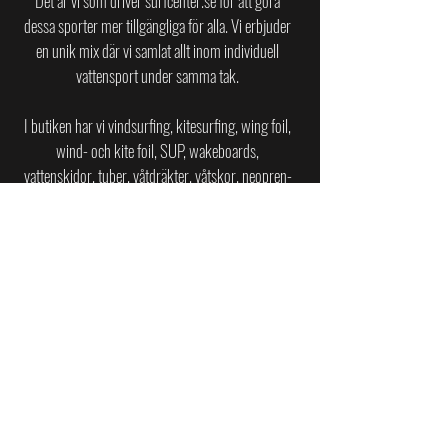
Det är vi som driver surfcenter.se för att göra
dessa sporter mer tillgängliga för alla.
Vi erbjuder
en unik mix där vi samlat allt inom individuell
vattensport under samma tak.
I butiken har vi vindsurfing, kitesurfing, wing foil,
wind- och kite foil, SUP, wakeboards,
vattenskidor, tuber, våtdräkter, våtskor, neopren-
tillbehör, kajaker och jollar av toppkvalitet till
privatpersoner, företag och återförsäljare i
Sverige.
SURFCENTER PÅ ASKIMSBADET
Askims Strandväg 20
436 45 Askim
surfcenter.se@gmail.com