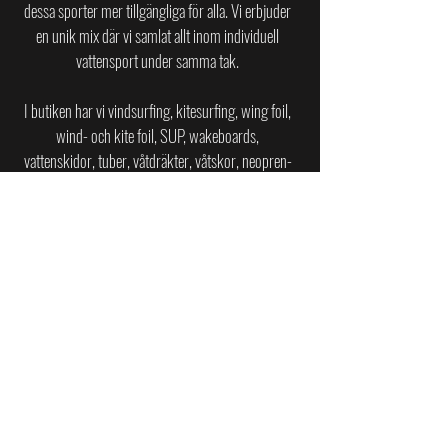
dessa sporter mer tillgängliga för alla.
Vi erbjuder
en unik mix där vi samlat allt inom individuell
vattensport under samma tak.
I butiken har vi vindsurfing, kitesurfing, wing foil,
wind- och kite foil, SUP, wakeboards,
vattenskidor, tuber, våtdräkter, våtskor, neopren-
tillbehör, kajaker och jollar av toppkvalitet till
privatpersoner, företag och återförsäljare i
Sverige.
SURFCENTER PÅ ASKIMSBADET
Askims Strandväg 20
436 45 Askim
surfcenter.se@gmail.com