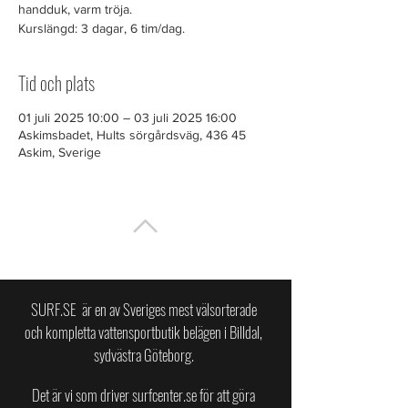
handduk, varm tröja.
Kurslängd: 3 dagar, 6 tim/dag.
Tid och plats
01 juli 2025 10:00 – 03 juli 2025 16:00
Askimsbadet, Hults sörgårdsväg, 436 45
Askim, Sverige
TILL TOPPEN
SURF.SE är en av Sveriges mest välsorterade
och kompletta vattensportbutik belägen i Billdal,
sydvästra Göteborg.
Det är vi som driver surfcenter.se för att göra