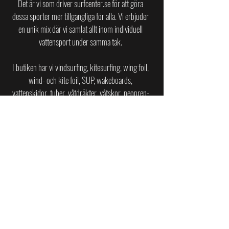
Det är vi som driver surfcenter.se för att göra
dessa sporter mer tillgängliga för alla.
Vi erbjuder
en unik mix där vi samlat allt inom individuell
vattensport under samma tak.
I butiken har vi vindsurfing, kitesurfing, wing foil,
wind- och kite foil, SUP, wakeboards,
vattenskidor, tuber, våtdräkter, våtskor, neopren-
tillbehör, kajaker och jollar av toppkvalitet till
privatpersoner, företag och återförsäljare i
Sverige.
SURFCENTER PÅ ASKIMSBADET
Askims Strandväg 20
436 45 Askim
surfcenter.se@gmail.com