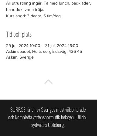
All utrustning ingår. Ta med lunch, badkläder,
handduk, varm tröja.
Kurslängd: 3 dagar, 6 tim/dag.
Tid och plats
29 juli 2024 10:00 – 31 juli 2024 16:00
Askimsbadet, Hults sörgårdsväg, 436 45
Askim, Sverige
TILL TOPPEN
SURF.SE är en av Sveriges mest välsorterade
och kompletta vattensportbutik belägen i Billdal,
sydvästra Göteborg.